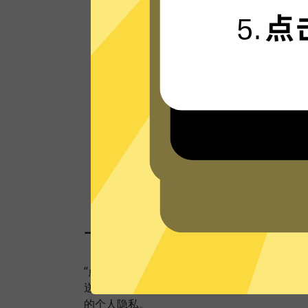
体。
看看其他人的评价
一键连接，无需任何繁
“点击加速”，一键轻松连接。不论您是观看视
送私密信息等，快区加速器都能轻松帮你搞定
的个人隐私。