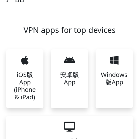
VPN apps for top devices
iOS版
安卓版
Windows
App
App
版App
(iPhone
& iPad)