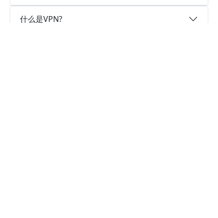
什么是VPN?
为什么选择快区加速器?
实时速度优化
快区加速器已为所有VPN服务器部署实时速度优化
的神程序，让您的爬梯子翻墙速度如火箭般神速。
卓越的连接稳定性
快区加速器采用行业领先的自研发通信协议，深度
隐藏特征，不论您身在何处，都可轻松翻墙，科学
上网。